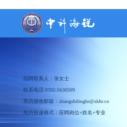
招聘联系人：张女士
联系电话:0592-5630509
简历接收邮箱：zhangshilinghr@zkhr.co
简历投递格式：应聘岗位+姓名+专业