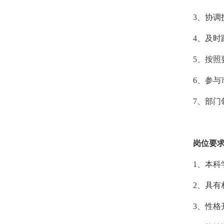
3、协调
4、及
5、按
6、参
7、部门
岗位要
1、本
2、具有
3、性