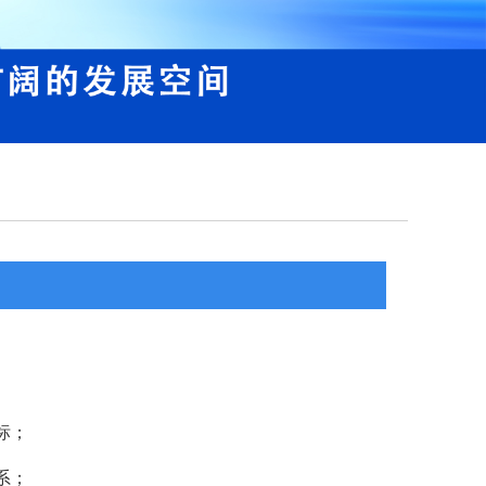
标；
系；